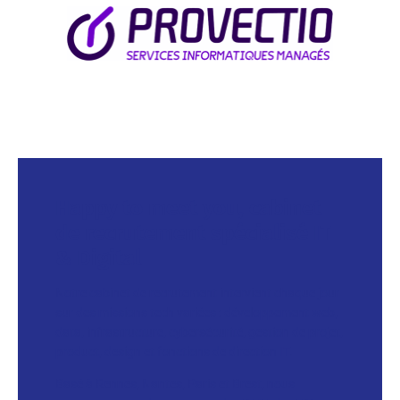
Happy to meet you, cabinet
de recrutement spécialisé IT
& Digital
Notre cabinet de recrutement intervient chaque jour
sur des missions tech variées : développement web,
data, infrastructure, cybersécurité, gestion de projet,
product, design et fonctions de direction IT.
Basé à Rennes, Nantes, Paris et Brest, nous