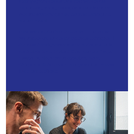
accompagnons des startups, des PME, des ESN
comme des grands groupes, dans toute la France,
avec une approche qui mixe expertise technique et
posture conseil.
Nous savons qu’un bon recrutement IT ne repose
pas uniquement sur des compétences techniques. Il
doit aussi être aligné avec vos méthodes, vos outils,
vos équipes et votre culture. C’est pourquoi chaque
mission, est pilotée par un consultant expert IT
dédié, à vos côtés de A à Z, pour garantir un process
fluide, clair et efficace.