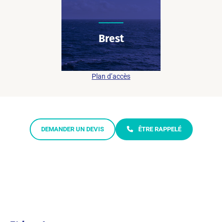
Brest
06 20 09 67 73
9 rue des Colonies
29200 Brest
Plan d’accès
DEMANDER UN DEVIS
ÊTRE RAPPELÉ