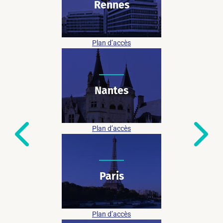
Rennes
07 48 73 28 31
27 quai Chateaubriand
35000 Rennes
Plan d’accès
Nantes
07 48 73 28 31
17 rue Océane (FLEX-O)
44800 Saint-Herblain
Plan d’accès
Paris
07 48 73 28 31
82 Av. du Maine – Wojo
75014 Paris
Plan d’accès