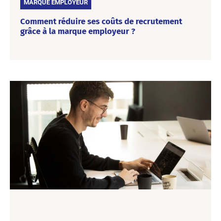
MARQUE EMPLOYEUR
Comment réduire ses coûts de recrutement
grâce à la marque employeur ?
Les coûts de recrutement constituent une enveloppe
conséquente. Il est donc nécessaire pour chaque entreprise
de trouver des moyens de les contenir. La marque
employeur vient en solution numéro 1 pour répondre à
cette problématique.