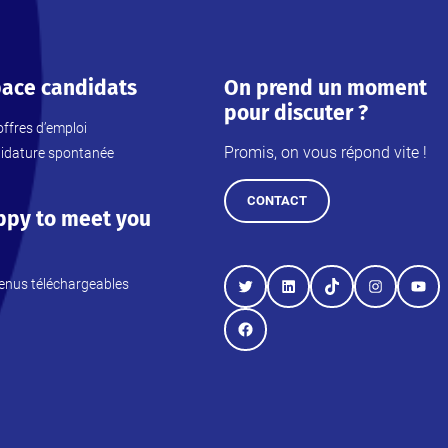
ace candidats
On prend un moment
pour discuter ?
ffres d’emploi
Promis, on vous répond vite !
idature spontanée
CONTACT
ppy to meet you
enus téléchargeables
Twitter
LinkedIn
TikTok
Instagram
YouT
Facebook