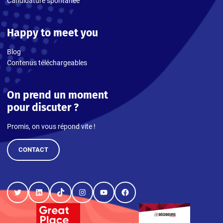
Candidature spontanée
Happy to meet you
Blog
Contenus téléchargeables
On prend un moment
pour discuter ?
Promis, on vous répond vite !
CONTACT
Twitter
LinkedIn
TikTok
Instagram
YouTube
Facebook