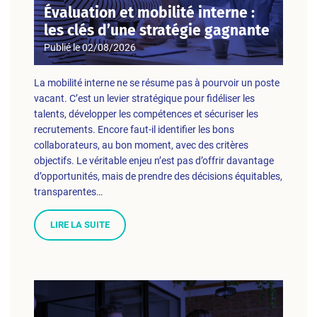
Évaluation et mobilité interne :
les clés d’une stratégie gagnante
Publié le
02/08/2026
La mobilité interne ne se résume pas à pourvoir un poste
vacant. C’est un levier stratégique pour fidéliser les
talents, développer les compétences et sécuriser les
recrutements. Encore faut-il identifier les bons
collaborateurs, au bon moment, avec des critères
objectifs. Le véritable enjeu n’est pas d’offrir davantage
d’opportunités, mais de prendre des décisions équitables,
transparentes…
LIRE LA SUITE