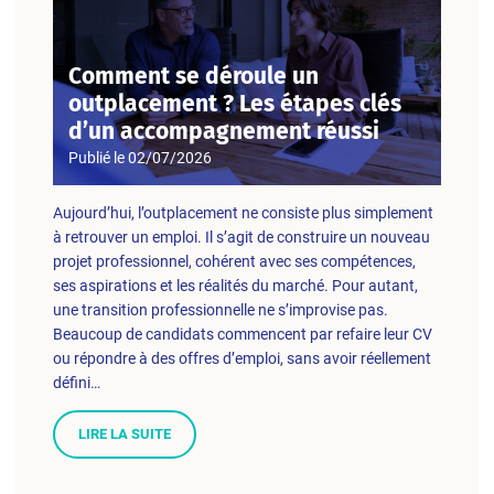
Comment se déroule un
outplacement ? Les étapes clés
d’un accompagnement réussi
Publié le
02/07/2026
Aujourd’hui, l’outplacement ne consiste plus simplement
à retrouver un emploi. Il s’agit de construire un nouveau
projet professionnel, cohérent avec ses compétences,
ses aspirations et les réalités du marché. Pour autant,
une transition professionnelle ne s’improvise pas.
Beaucoup de candidats commencent par refaire leur CV
ou répondre à des offres d’emploi, sans avoir réellement
défini…
LIRE LA SUITE