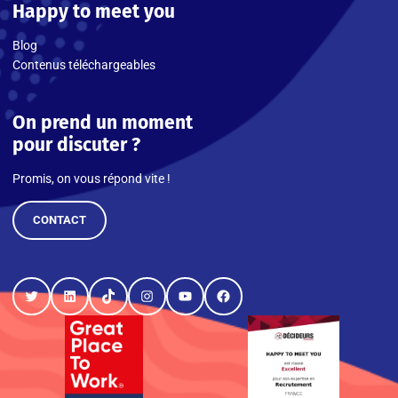
Happy to meet you
Blog
Contenus téléchargeables
On prend un moment
pour discuter ?
Promis, on vous répond vite !
CONTACT
Twitter
LinkedIn
TikTok
Instagram
YouTube
Facebook