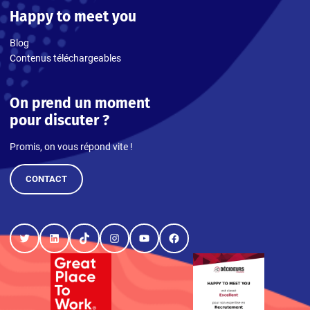
Happy to meet you
Blog
Contenus téléchargeables
On prend un moment
pour discuter ?
Promis, on vous répond vite !
CONTACT
Twitter
LinkedIn
TikTok
Instagram
YouTube
Facebook