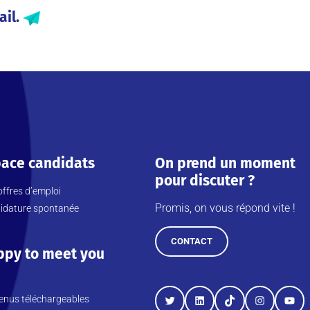
ail.
ace candidats
On prend un moment
pour discuter ?
ffres d’emploi
Promis, on vous répond vite !
idature spontanée
CONTACT
ppy to meet you
enus téléchargeables
Twitter
LinkedIn
TikTok
Instagram
YouT