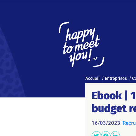
Accueil
Entreprises
C
Ebook | 1
budget r
16/03/2023 |
Recr