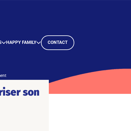
S
HAPPY FAMILY
CONTACT
ment
riser son