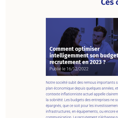
Ces 
Comment optimiser
intelligemment son budge
recrutement en 2023 ?
Publié le
16/12/2022
Notre société subit des remous importants s
plan économique depuis quelques années, et
contexte inflationniste actuel appelle claire
la sobriété. Les budgets des entreprises ne 
épargnés, que ce soit pour les investissemen
infrastructures, en équipements, ou encore 
communication. Le recrutement n’échappe p