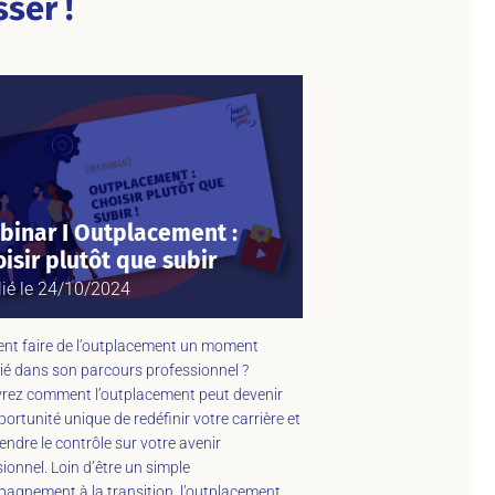
ser !
binar I Outplacement :
isir plutôt que subir
ié le
24/10/2024
t faire de l’outplacement un moment
gié dans son parcours professionnel ?
rez comment l’outplacement peut devenir
ortunité unique de redéfinir votre carrière et
endre le contrôle sur votre avenir
ionnel. Loin d’être un simple
agnement à la transition, l’outplacement