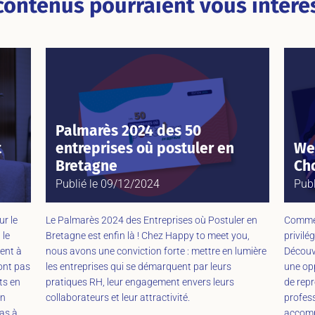
contenus pourraient vous intéres
Palmarès 2024 des 50
t
entreprises où postuler en
We
Bretagne
Cho
Publié le
09/12/2024
Publ
ur le
Le Palmarès 2024 des Entreprises où Postuler en
Commen
 le
Bretagne est enfin là ! Chez Happy to meet you,
privilé
ment à
nous avons une conviction forte : mettre en lumière
Découv
sont pas
les entreprises qui se démarquent par leurs
une opp
ts en
pratiques RH, leur engagement envers leurs
de repr
en
collaborateurs et leur attractivité.
profess
as à
accomp