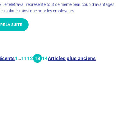
e. Le télétravail représente tout de même beaucoup d’avantages
les salariés ainsi que pour les employeurs.
IRE LA SUITE
récents
1
11
12
13
14
Articles plus anciens
...