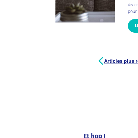
divis
pour 
L
Articles plus 
Et hop !