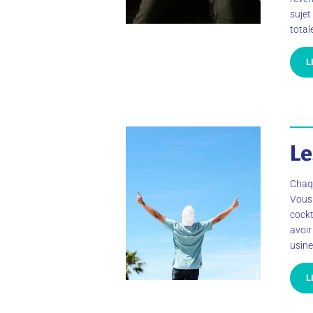
sujet
total
L
Le
Chaqu
Vous 
cockt
avoir
usine
L