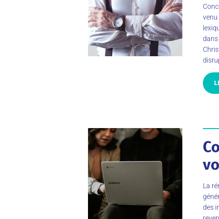
Conce
venu 
lexiq
dans 
Chris
disru
L
Co
vo
La ré
génér
des i
reve