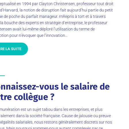
ptualisé en 1994 par Clayton Christensen, professeur tout droit
d’Harvard, la notion de disruption fait aujourd’hui partie du petit
ue de poche du parfait manageur. rnRepris à tort et à travers
la bouche des experts en stratégie d’entreprise, le professeur
tensen avait lui-même déploré l’utilisation du terme de
ption pour n’évoquer que l’innovation…
IRE LA SUITE
nnaissez-vous le salaire de
tre collègue ?
munération est un sujet tabou dans les entreprises, et plus
alement dans la société française. Cause de jalousie ou preuve
négalités salariales, nous restons généralement discrets sur nos
nus. Mais pourquoi sommes-nous autant complexés par ce