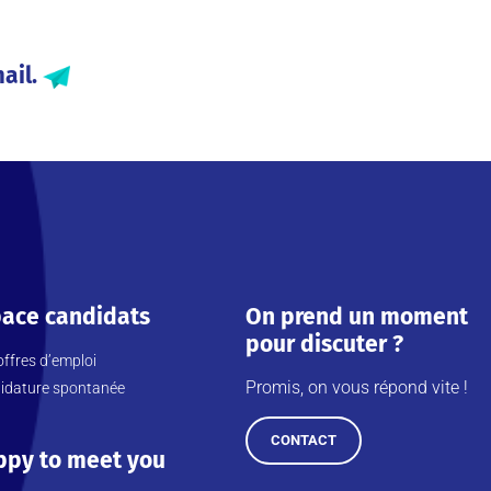
ail.
ace candidats
On prend un moment
pour discuter ?
ffres d’emploi
Promis, on vous répond vite !
idature spontanée
CONTACT
ppy to meet you