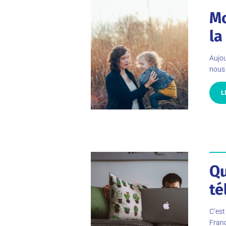
Mo
la
Aujou
nous 
L
Qu
té
C’est
Franc