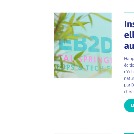
In
el
au
Happy
édit
n’éch
natur
par D
chez 
L