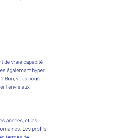
t de vraie capacité
êtes également hyper
lé ? Bon, vous nous
er l’envie aux
es années, et les
omaines. Les profils
 en termes de