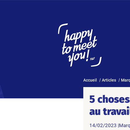
Accueil
Articles
Marq
5 choses
au travai
14/02/2023 |
Marq