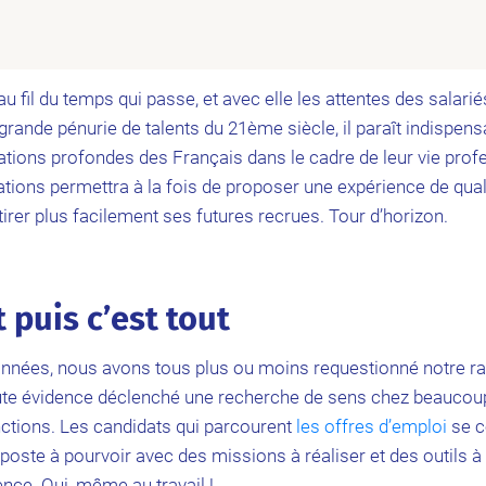
u fil du temps qui passe, et avec elle les attentes des salarié
s grande pénurie de talents du 21ème siècle, il paraît indispens
ations profondes des Français dans le cadre de leur vie prof
ons permettra à la fois de proposer une expérience de qual
ttirer plus facilement ses futures recrues. Tour d’horizon.
 puis c’est tout
nées, nous avons tous plus ou moins requestionné notre rapp
oute évidence déclenché une recherche de sens chez beaucoup
nctions. Les candidats qui parcourent
les offres d’emploi
se c
oste à pourvoir avec des missions à réaliser et des outils à m
ence. Oui, même au travail !