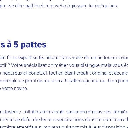
t preuve d’empathie et de psychologie avec leurs équipes.
s à 5 pattes
une forte expertise technique dans votre domaine tout en ayan
ectif ? Votre spécialisation métier vous distingue mais vous 
 rigoureux et ponctuel, tout en étant créatif, original et déca
exemple de profil de mouton à 5 pattes qui pourrait bien pass
 votre navire.
mployeur / collaborateur a subi quelques remous ces dernièr
à même de défendre leurs revendications dans de nombreux d
t être attentifs aux moyens qui sont mis à leur disposition,