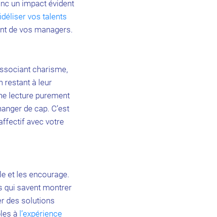
nc un impact évident
fidéliser vos talents
nt de vos managers.
Associant charisme,
n restant à leur
une lecture purement
hanger de cap. C’est
affectif avec votre
le et les encourage.
ls qui savent montrer
er des solutions
bles à
l’expérience