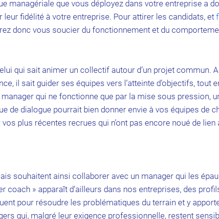
e managériale que vous déployez dans votre entreprise a do
 leur fidélité à votre entreprise. Pour attirer les candidats, et
vrez donc vous soucier du fonctionnement et du comporteme
lui qui sait animer un collectif autour d’un projet commun. 
nce, il sait guider ses équipes vers l’atteinte d’objectifs, tout e
un manager qui ne fonctionne que par la mise sous pression, 
ue de dialogue pourrait bien donner envie à vos équipes de c
r vos plus récentes recrues qui n’ont pas encore noué de lien 
çais souhaitent ainsi collaborer avec un manager qui les épau
r coach » apparaît d’ailleurs dans nos entreprises, des profi
quent pour résoudre les problématiques du terrain et y apport
rs qui, malgré leur exigence professionnelle, restent sensi