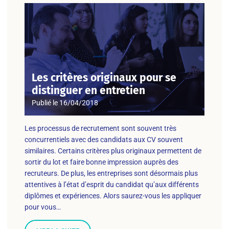
Les critères originaux pour se
distinguer en entretien
Publié le
16/04/2018
Les processus de recrutement sont souvent très
concurrentiels avec des candidats aux CV souvent
similaires. Certains critères plus originaux permettent de
sortir du lot et faire bonne impression auprès des
recruteurs. De plus, les entreprises sont désormais plus
attentives à l’état d’esprit du candidat qu’aux différents
diplômes et expériences. Alors saurez-vous les appliquer
pour vous…