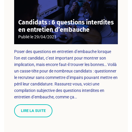
Candidats : 6 questions interdites
en entretien d’embauche
Publié le
29/04/2021
Poser des questions en entretien d’embauche lorsque
l’on est candidat, c’est important pour montrer son
implication, mais encore faut-il trouver les bonnes… Voilà
un casse-tête pour de nombreux candidats : questionner
le recruteur sans commettre d’impairs pouvant mettre en
péril leur candidature. Rassurez-vous, voici une
compilation subjective des questions interdites en
entretien d’embauche, comme ça…
LIRE LA SUITE