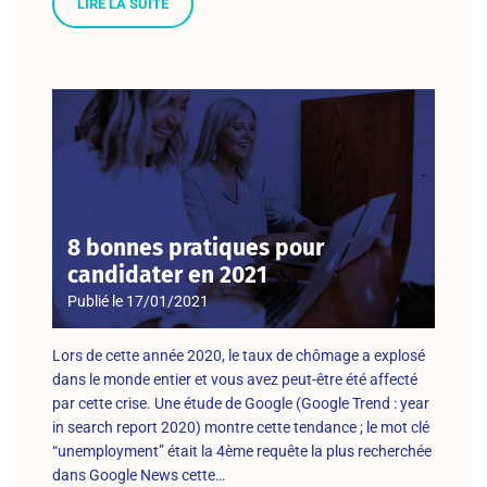
LIRE LA SUITE
8 bonnes pratiques pour
candidater en 2021
Publié le
17/01/2021
Lors de cette année 2020, le taux de chômage a explosé
dans le monde entier et vous avez peut-être été affecté
par cette crise. Une étude de Google (Google Trend : year
in search report 2020) montre cette tendance ; le mot clé
“unemployment” était la 4ème requête la plus recherchée
dans Google News cette…