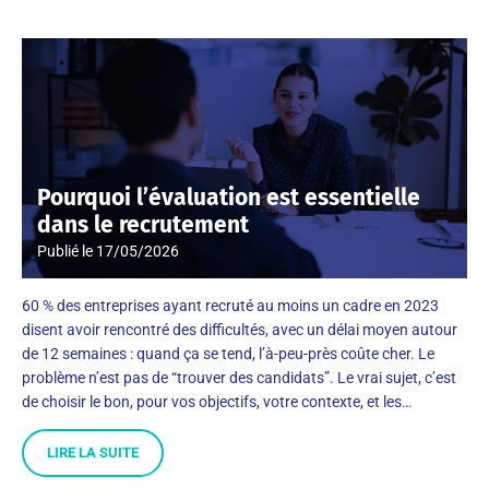
Pourquoi l’évaluation est essentielle
dans le recrutement
Publié le
17/05/2026
60 % des entreprises ayant recruté au moins un cadre en 2023
disent avoir rencontré des difficultés, avec un délai moyen autour
de 12 semaines : quand ça se tend, l’à-peu-près coûte cher. Le
problème n’est pas de “trouver des candidats”. Le vrai sujet, c’est
de choisir le bon, pour vos objectifs, votre contexte, et les…
LIRE LA SUITE