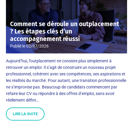
Comment se déroule un outplacement
? Les étapes clés d’un
accompagnement réussi
Publié le
02/07/2026
Aujourd’hui, l’outplacement ne consiste plus simplement à
retrouver un emploi. Il s’agit de construire un nouveau projet
professionnel, cohérent avec ses compétences, ses aspirations et
les réalités du marché. Pour autant, une transition professionnelle
ne s’improvise pas. Beaucoup de candidats commencent par
refaire leur CV ou répondre à des offres d’emploi, sans avoir
réellement défini…
LIRE LA SUITE