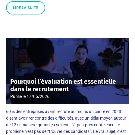
LIRE LA SUITE
Pourquoi l’évaluation est essentielle
dans le recrutement
Publié le
17/05/2026
60 % des entreprises ayant recruté au moins un cadre en 2023
disent avoir rencontré des difficultés, avec un délai moyen autour
de 12 semaines : quand ça se tend, l’à-peu-près coûte cher. Le
problème n’est pas de “trouver des candidats”. Le vrai sujet, c’est