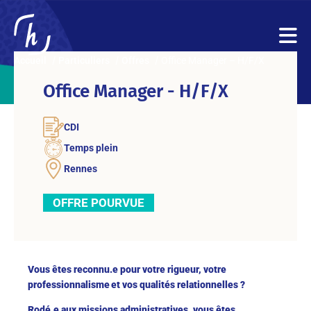
Accueil
Particuliers
Offres
Office Manager – H/F/X
Office Manager - H/F/X
CDI
Temps plein
Rennes
OFFRE POURVUE
Vous êtes reconnu.e pour votre rigueur, votre
professionnalisme et vos qualités relationnelles ?
Rodé.e aux missions administratives, vous êtes