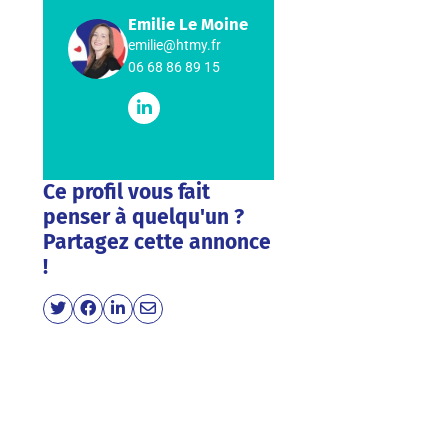
Emilie Le Moine
emilie@htmy.fr
06 68 86 89 15
Ce profil vous fait
penser à quelqu'un ?
Partagez cette annonce
!