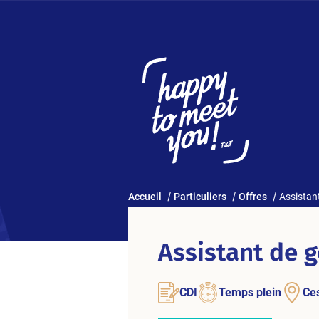
Accueil
Particuliers
Offres
Assistan
Assistant de g
CDI
Temps plein
Ce