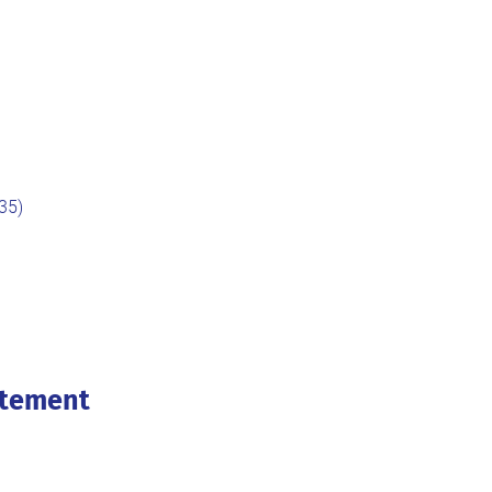
35)
utement