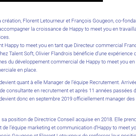
a création, Florent Letourneur et François Gougeon, co-fonda
́ accompagner la croissance de Happy to meet you en travaillan
ices.
oint Happy to meet you en tant que Directeur commercial Fran
 Talent Soft, Olivier Flandrois bénéficie d’une expérience
rênes du développement commercial de Happy to meet you en 
merciale en place.
vient quant à elle Manager de l’équipe Recrutement. Arrive
de consultante en recrutement et après 11 années passées 
evient donc en septembre 2019 officiellement manager des e
sa position de Directrice Conseil acquise en 2018. Elle prend
 de l’équipe marketing et communication d’Happy to meet yo
çois Gougeon et Florent Letourneur de renforcer leur positio