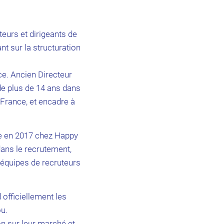
teurs et dirigeants de
t sur la structuration
ce. Ancien Directeur
 de plus de 14 ans dans
France, et encadre à
́e en 2017 chez Happy
dans le recrutement,
́quipes de recruteurs
 officiellement les
u.
n sur leur marché et