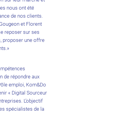
́es nous ont été
ance de nos clients.
 Gougeon et Florent
se reposer sur ses
s, proposer une offre
nts.»
compétences
fin de répondre aux
 Pôle emploi, Kom&Do
nir « Digital Sourceur
treprises. L’objectif
 spécialistes de la