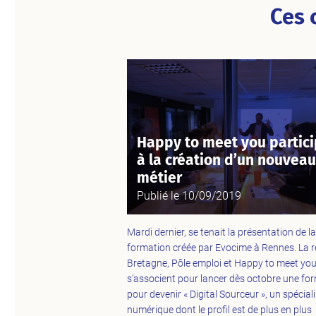
Ces 
Happy to meet you partic
à la création d’un nouveau
métier
Publié le
10/09/2019
Mardi dernier, se tenait la présentation de la
formation créée par Evocime à Rennes. La 
Bretagne, Pôle emploi et Happy to meet yo
s’associent pour lancer dès octobre une fo
pour devenir « Digital Sourceur », un spécial
numérique dont le profil est de plus en plus