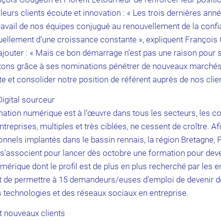
 leurs clients écoute et innovation : « Les trois dernières anne
travail de nos équipes conjugué au renouvellement de la confi
tuellement d’une croissance constante », expliquent François
ajouter : « Mais ce bon démarrage n’est pas une raison pour 
tons grâce à ses nominations pénétrer de nouveaux marché
e et consolider notre position de référent auprès de nos clie
Digital sourceur
mation numérique est à l’œuvre dans tous les secteurs, les 
treprises, multiples et très ciblées, ne cessent de croître. A
onnels implantés dans le bassin rennais, la région Bretagne,
s’associent pour lancer dès octobre une formation pour deve
umérique dont le profil est de plus en plus recherché par les en
t de permettre à 15 demandeurs/euses d’emploi de devenir des
s technologies et des réseaux sociaux en entreprise.
t nouveaux clients