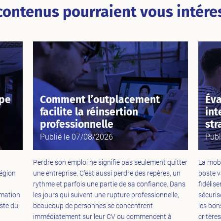
contenus pourraient vous intéres
ipe
Comment l’outplacement
Éva
facilite la réinsertion
int
professionnelle
str
Publié le
07/08/2026
Publ
Perdre son emploi ne signifie pas seulement quitter
La mobi
région
une entreprise. C’est aussi perdre des repères, un
poste v
u
rythme et parfois une partie de sa confiance. Dans
fidélis
rmation
les jours qui suivent une rupture professionnelle,
sécuris
iste du
beaucoup de personnes se concentrent
les bon
immédiatement sur leur CV ou commencent à
critères