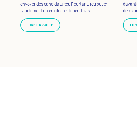
envoyer des candidatures. Pourtant, retrouver
davanta
rapidement un emploi ne dépend pas…
décisio
LIRE LA SUITE
LIR