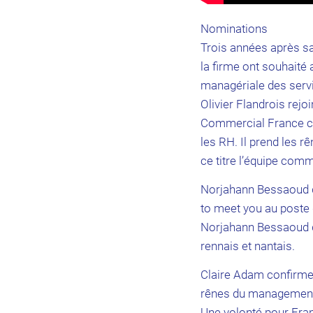
Nominations
Trois années après s
la firme ont souhaite
managériale des serv
Olivier Flandrois rej
Commercial France chez
les RH. Il prend les 
ce titre l’équipe com
Norjahann Bessaoud de
to meet you au poste 
Norjahann Bessaoud d
rennais et nantais.
Claire Adam confirme 
rênes du management
Une volonté pour Fran