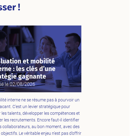
ser !
luation et mobilité
erne : les clés d’une
atégie gagnante
ié le
02/08/2026
lité interne ne se résume pas à pourvoir un
acant. C’est un levier stratégique pour
er les talents, développer les compétences et
er les recrutements. Encore faut-il identifier
s collaborateurs, au bon moment, avec des
 objectifs. Le véritable enjeu n’est pas d’offrir