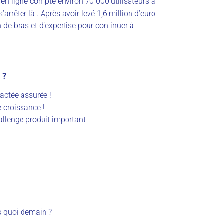
 en ligne compte environ 70 000 utilisateurs à
rrêter là . Après avoir levé 1,6 million d’euro
 de bras et d’expertise pour continuer à
 ?
actée assurée !
 croissance !
allenge produit important
s quoi demain ?