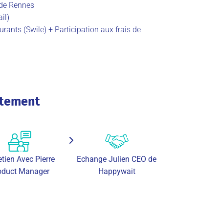
 de Rennes
il)
rants (Swile) + Participation aux frais de
utement
etien Avec Pierre
Echange Julien CEO de
oduct Manager
Happywait