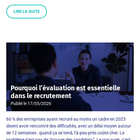
LIRE LA SUITE
Pourquoi l’évaluation est essentielle
dans le recrutement
Publié le
17/05/2026
60 % des entreprises ayant recruté au moins un cadre en 2023
disent avoir rencontré des difficultés, avec un délai moyen autour
de 12 semaines : quand ça se tend, l’à-peu-près coûte cher. Le
problème n’est pas de “trouver des candidats”. Le vrai sujet, c’est