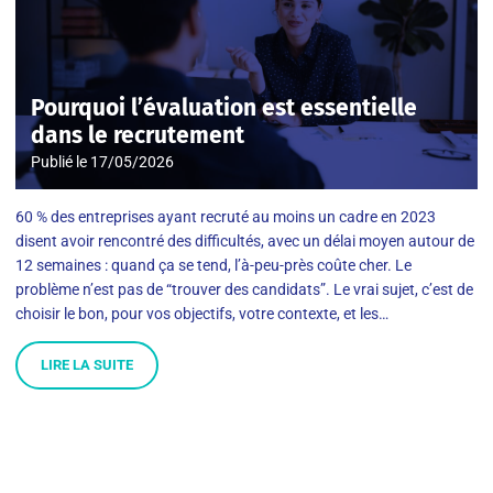
Pourquoi l’évaluation est essentielle
dans le recrutement
Publié le
17/05/2026
60 % des entreprises ayant recruté au moins un cadre en 2023
disent avoir rencontré des difficultés, avec un délai moyen autour de
12 semaines : quand ça se tend, l’à-peu-près coûte cher. Le
problème n’est pas de “trouver des candidats”. Le vrai sujet, c’est de
choisir le bon, pour vos objectifs, votre contexte, et les…
LIRE LA SUITE