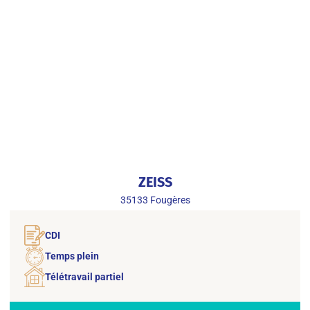
ZEISS
35133
Fougères
CDI
Temps plein
Télétravail partiel