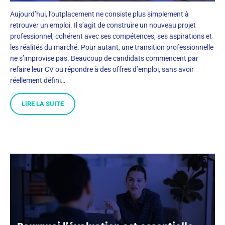
Aujourd’hui, l’outplacement ne consiste plus simplement à
retrouver un emploi. Il s’agit de construire un nouveau projet
professionnel, cohérent avec ses compétences, ses aspirations et
les réalités du marché. Pour autant, une transition professionnelle
ne s’improvise pas. Beaucoup de candidats commencent par
refaire leur CV ou répondre à des offres d’emploi, sans avoir
réellement défini…
LIRE LA SUITE