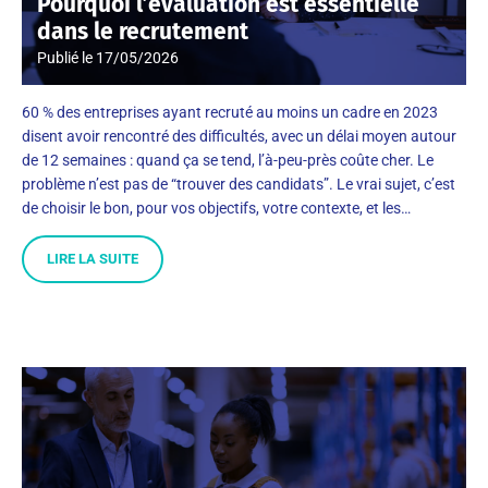
Pourquoi l’évaluation est essentielle
dans le recrutement
Publié le
17/05/2026
60 % des entreprises ayant recruté au moins un cadre en 2023
disent avoir rencontré des difficultés, avec un délai moyen autour
de 12 semaines : quand ça se tend, l’à-peu-près coûte cher. Le
problème n’est pas de “trouver des candidats”. Le vrai sujet, c’est
de choisir le bon, pour vos objectifs, votre contexte, et les…
LIRE LA SUITE