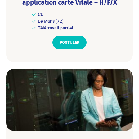
application carte Vitale – H/F/X
CDI
Le Mans (72)
Télétravail partiel
POSTULER