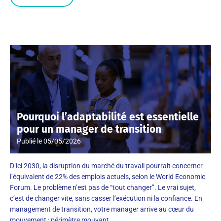
Pourquoi l’adaptabilité est essentielle
pour un manager de transition
Publié le
05/05/2026
D’ici 2030, la disruption du marché du travail pourrait concerner
l’équivalent de 22% des emplois actuels, selon le World Economic
Forum. Le problème n’est pas de “tout changer”. Le vrai sujet,
c’est de changer vite, sans casser l’exécution ni la confiance. En
management de transition, votre manager arrive au cœur du
mouvement : périmètre mouvant,…