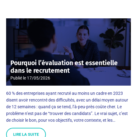
Pourquoi l’évaluation est essentielle
dans le recrutement
Publié le
17/05/2026
60 % des entreprises ayant recruté au moins un cadre en 2023
disent avoir rencontré des difficultés, avec un délai moyen autour
de 12 semaines : quand ça se tend, l’à-peu-près coûte cher. Le
problème n’est pas de “trouver des candidats”. Le vrai sujet, c’est
de choisir le bon, pour vos objectifs, votre contexte, et les…
LIRE LA SUITE