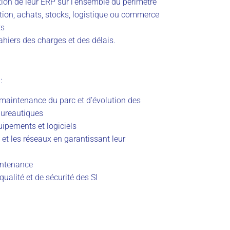
ution de leur ERP sur l’ensemble du périmètre
ction, achats, stocks, logistique ou commerce
ts
ahiers des charges et des délais.
:
 maintenance du parc et d’évolution des
 bureautiques
ipements et logiciels
 et les réseaux en garantissant leur
intenance
ualité et de sécurité des SI