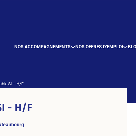
NOS ACCOMPAGNEMENTS
NOS OFFRES D’EMPLOI
BL
ble SI – H/F
I - H/F
âteaubourg