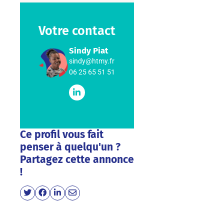
Votre contact
Sindy Piat
sindy@htmy.fr
06 25 65 51 51
Ce profil vous fait
penser à quelqu'un ?
Partagez cette annonce
!