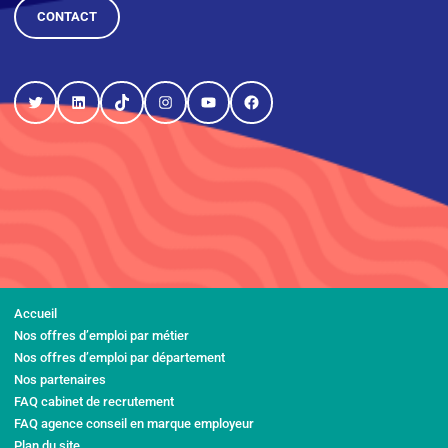
CONTACT
Twitter
LinkedIn
TikTok
Instagram
YouTube
Facebook
Accueil
Nos offres d’emploi par métier
Nos offres d’emploi par département
Nos partenaires
FAQ cabinet de recrutement
FAQ agence conseil en marque employeur
Plan du site