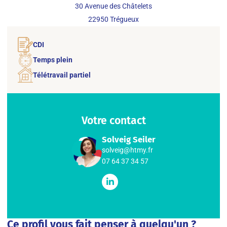
30 Avenue des Châtelets
22950
Trégueux
CDI
Temps plein
Télétravail partiel
Votre contact
Solveig Seiler
solveig@htmy.fr
07 64 37 34 57
Ce profil vous fait penser à quelqu'un ?