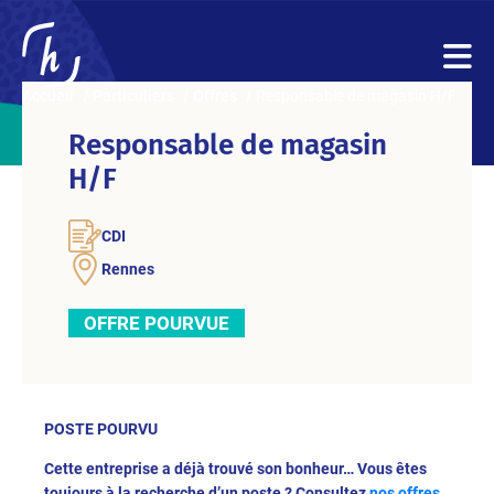
Accueil
Particuliers
Offres
Responsable de magasin H/F
Responsable de magasin
H/F
CDI
Rennes
OFFRE POURVUE
POSTE POURVU
Cette entreprise a déjà trouvé son bonheur… Vous êtes
toujours à la recherche d’un poste ? Consultez
nos offres