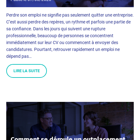
Perdre son emploi ne signifie pas seulement quitter une entreprise.
C’est aussi perdre des repères, un rythme et parfois une partie de
sa confiance. Dans les jours qui suivent une rupture
professionnelle, beaucoup de personnes se concentrent
immédiatement sur leur CV ou commencent à envoyer des
candidatures. Pourtant, retrouver rapidement un emploi ne
dépend pas…
LIRE LA SUITE
Comment se déroule un outplacement