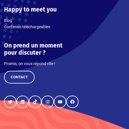
Happy to meet you
Blog
Contenus téléchargeables
On prend un moment
pour discuter ?
Promis, on vous répond vite !
CONTACT
Twitter
LinkedIn
TikTok
Instagram
YouTube
Facebook