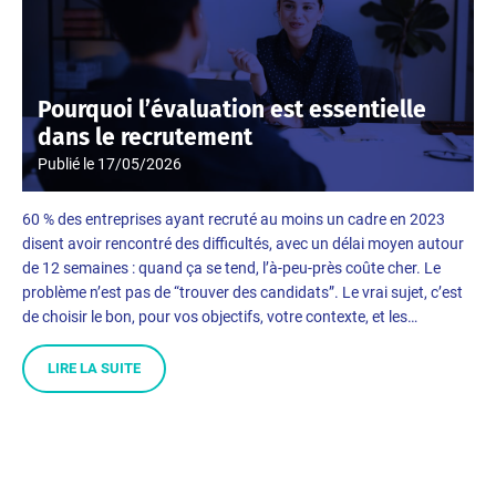
Pourquoi l’évaluation est essentielle
dans le recrutement
Publié le
17/05/2026
60 % des entreprises ayant recruté au moins un cadre en 2023
disent avoir rencontré des difficultés, avec un délai moyen autour
de 12 semaines : quand ça se tend, l’à-peu-près coûte cher. Le
problème n’est pas de “trouver des candidats”. Le vrai sujet, c’est
de choisir le bon, pour vos objectifs, votre contexte, et les…
LIRE LA SUITE