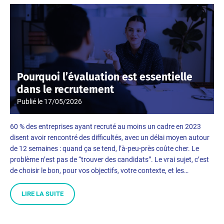
Pourquoi l’évaluation est essentielle
dans le recrutement
Publié le
17/05/2026
60 % des entreprises ayant recruté au moins un cadre en 2023
disent avoir rencontré des difficultés, avec un délai moyen autour
de 12 semaines : quand ça se tend, l’à-peu-près coûte cher. Le
problème n’est pas de “trouver des candidats”. Le vrai sujet, c’est
de choisir le bon, pour vos objectifs, votre contexte, et les…
LIRE LA SUITE