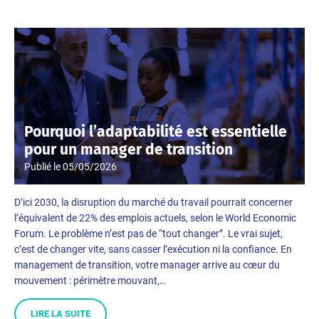
Pourquoi l’adaptabilité est essentielle
pour un manager de transition
Publié le
05/05/2026
D’ici 2030, la disruption du marché du travail pourrait concerner
l’équivalent de 22% des emplois actuels, selon le World Economic
Forum. Le problème n’est pas de “tout changer”. Le vrai sujet,
c’est de changer vite, sans casser l’exécution ni la confiance. En
management de transition, votre manager arrive au cœur du
mouvement : périmètre mouvant,…
LIRE LA SUITE