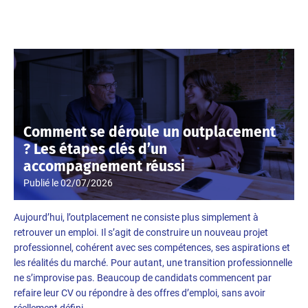
Comment se déroule un outplacement
? Les étapes clés d’un
accompagnement réussi
Publié le
02/07/2026
Aujourd’hui, l’outplacement ne consiste plus simplement à
retrouver un emploi. Il s’agit de construire un nouveau projet
professionnel, cohérent avec ses compétences, ses aspirations et
les réalités du marché. Pour autant, une transition professionnelle
ne s’improvise pas. Beaucoup de candidats commencent par
refaire leur CV ou répondre à des offres d’emploi, sans avoir
réellement défini…