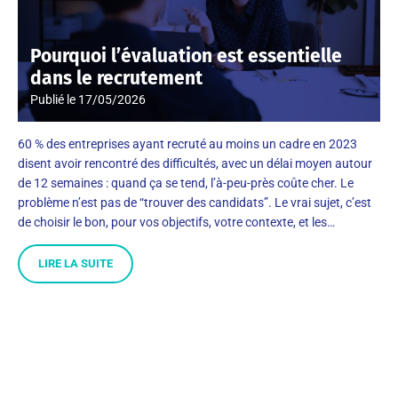
Pourquoi l’évaluation est essentielle
dans le recrutement
Publié le
17/05/2026
60 % des entreprises ayant recruté au moins un cadre en 2023
disent avoir rencontré des difficultés, avec un délai moyen autour
de 12 semaines : quand ça se tend, l’à-peu-près coûte cher. Le
problème n’est pas de “trouver des candidats”. Le vrai sujet, c’est
de choisir le bon, pour vos objectifs, votre contexte, et les…
LIRE LA SUITE