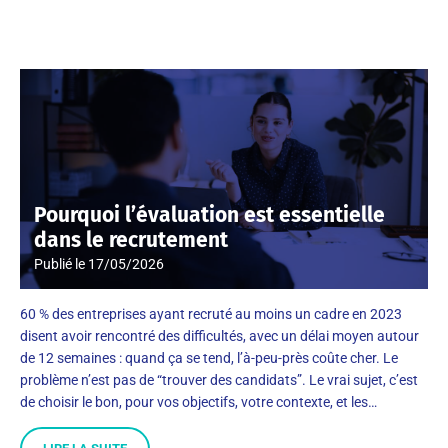
Pourquoi l’évaluation est essentielle
dans le recrutement
Publié le
17/05/2026
60 % des entreprises ayant recruté au moins un cadre en 2023
disent avoir rencontré des difficultés, avec un délai moyen autour
de 12 semaines : quand ça se tend, l’à-peu-près coûte cher. Le
problème n’est pas de “trouver des candidats”. Le vrai sujet, c’est
de choisir le bon, pour vos objectifs, votre contexte, et les…