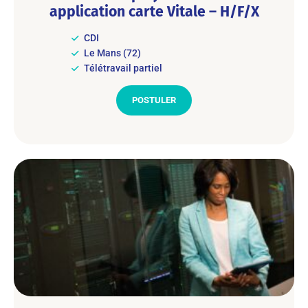
application carte Vitale – H/F/X
CDI
Le Mans (72)
Télétravail partiel
POSTULER