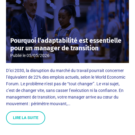
Pourquoi l’adaptabilité est essentielle
pour un manager de transition
Publié le
05/05/2026
D’ici 2030, la disruption du marché du travail pourrait concerner
l’équivalent de 22% des emplois actuels, selon le World Economic
Forum. Le problème n’est pas de “tout changer”. Le vrai sujet,
c’est de changer vite, sans casser l’exécution ni la confiance. En
management de transition, votre manager arrive au cœur du
mouvement : périmètre mouvant,…
LIRE LA SUITE