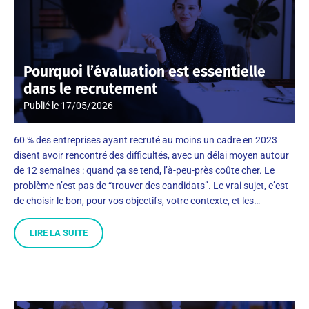
Pourquoi l’évaluation est essentielle
dans le recrutement
Publié le
17/05/2026
60 % des entreprises ayant recruté au moins un cadre en 2023
disent avoir rencontré des difficultés, avec un délai moyen autour
de 12 semaines : quand ça se tend, l’à-peu-près coûte cher. Le
problème n’est pas de “trouver des candidats”. Le vrai sujet, c’est
de choisir le bon, pour vos objectifs, votre contexte, et les…
LIRE LA SUITE