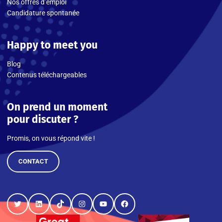
Nos offres d’emploi
Candidature spontanée
Happy to meet you
Blog
Contenus téléchargeables
On prend un moment
pour discuter ?
Promis, on vous répond vite !
CONTACT
Twitter
LinkedIn
TikTok
Instagram
YouTube
Facebook