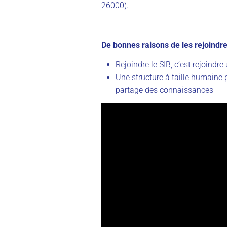
26000).
De bonnes raisons de les rejoindre
Rejoindre le SIB, c’est rejoindr
Une structure à taille humaine pr
partage des connaissances