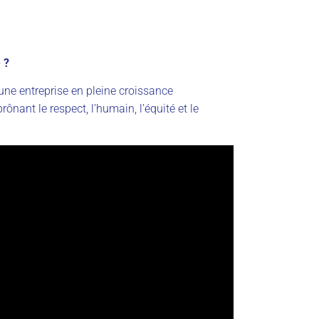
 ?
e une entreprise en pleine croissance
ônant le respect, l’humain, l’équité et le