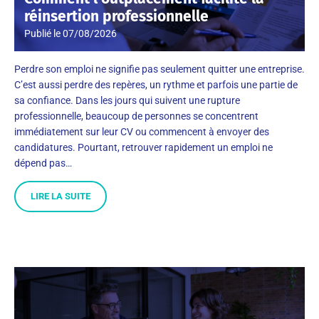
réinsertion professionnelle
Publié le
07/08/2026
Perdre son emploi ne signifie pas seulement quitter une entreprise.
C’est aussi perdre des repères, un rythme et parfois une partie de
sa confiance. Dans les jours qui suivent une rupture
professionnelle, beaucoup de personnes se concentrent
immédiatement sur leur CV ou commencent à envoyer des
candidatures. Pourtant, retrouver rapidement un emploi ne
dépend pas…
LIRE LA SUITE