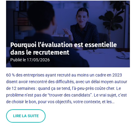
Pourquoi l’évaluation est essentielle
dans le recrutement
Publié le
17/05/2026
60 % des entreprises ayant recruté au moins un cadre en 2023
disent avoir rencontré des difficultés, avec un délai moyen autour
de 12 semaines : quand ça se tend, l’à-peu-près coûte cher. Le
problème n’est pas de “trouver des candidats”. Le vrai sujet, c’est
de choisir le bon, pour vos objectifs, votre contexte, et les…
LIRE LA SUITE