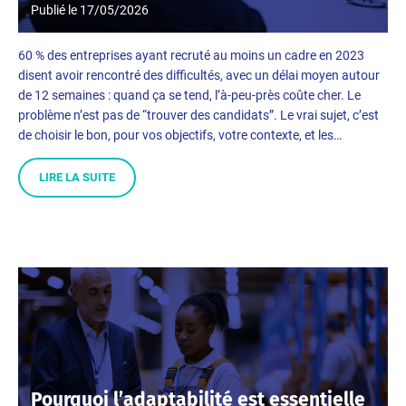
Publié le
17/05/2026
60 % des entreprises ayant recruté au moins un cadre en 2023
disent avoir rencontré des difficultés, avec un délai moyen autour
de 12 semaines : quand ça se tend, l’à-peu-près coûte cher. Le
problème n’est pas de “trouver des candidats”. Le vrai sujet, c’est
de choisir le bon, pour vos objectifs, votre contexte, et les…
LIRE LA SUITE
Pourquoi l’adaptabilité est essentielle