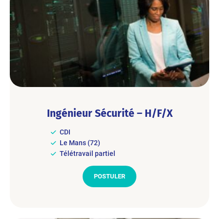
Ingénieur Sécurité – H/F/X
CDI
Le Mans (72)
Télétravail partiel
POSTULER