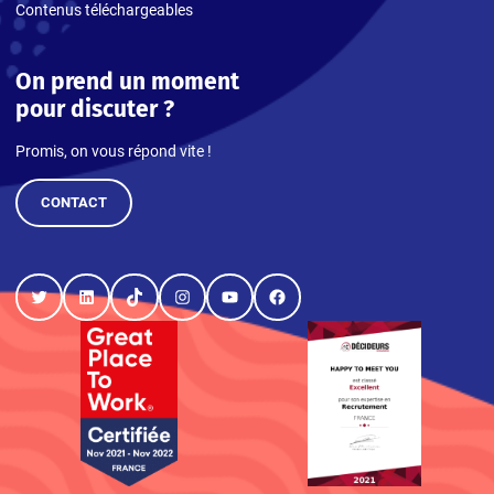
Contenus téléchargeables
On prend un moment
pour discuter ?
Promis, on vous répond vite !
CONTACT
Twitter
LinkedIn
TikTok
Instagram
YouTube
Facebook