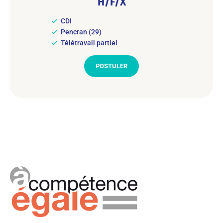
H/F/X
CDI
Pencran (29)
Télétravail partiel
POSTULER