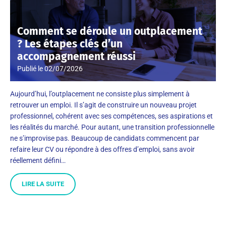
Comment se déroule un outplacement
? Les étapes clés d’un
accompagnement réussi
Publié le
02/07/2026
Aujourd’hui, l’outplacement ne consiste plus simplement à
retrouver un emploi. Il s’agit de construire un nouveau projet
professionnel, cohérent avec ses compétences, ses aspirations et
les réalités du marché. Pour autant, une transition professionnelle
ne s’improvise pas. Beaucoup de candidats commencent par
refaire leur CV ou répondre à des offres d’emploi, sans avoir
réellement défini…
LIRE LA SUITE