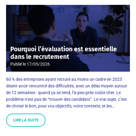
Pourquoi l’évaluation est essentielle
dans le recrutement
Publié le
17/05/2026
60 % des entreprises ayant recruté au moins un cadre en 2023
disent avoir rencontré des difficultés, avec un délai moyen autour
de 12 semaines : quand ça se tend, l’à-peu-près coûte cher. Le
problème n’est pas de “trouver des candidats”. Le vrai sujet, c’est
de choisir le bon, pour vos objectifs, votre contexte, et les…
LIRE LA SUITE