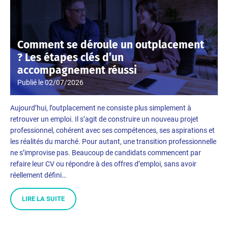
Comment se déroule un outplacement
? Les étapes clés d’un
accompagnement réussi
Publié le
02/07/2026
Aujourd’hui, l’outplacement ne consiste plus simplement à
retrouver un emploi. Il s’agit de construire un nouveau projet
professionnel, cohérent avec ses compétences, ses aspirations et
les réalités du marché. Pour autant, une transition professionnelle
ne s’improvise pas. Beaucoup de candidats commencent par
refaire leur CV ou répondre à des offres d’emploi, sans avoir
réellement défini…
LIRE LA SUITE