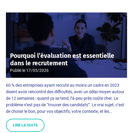
Pourquoi l’évaluation est essentielle
dans le recrutement
Publié le
17/05/2026
60 % des entreprises ayant recruté au moins un cadre en 2023
disent avoir rencontré des difficultés, avec un délai moyen autour
de 12 semaines : quand ça se tend, l’à-peu-près coûte cher. Le
problème n’est pas de “trouver des candidats”. Le vrai sujet, c’est
de choisir le bon, pour vos objectifs, votre contexte, et les…
LIRE LA SUITE