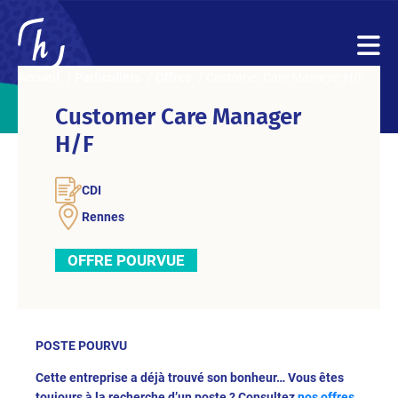
Accueil
Particuliers
Offres
Customer Care Manager H/F
Customer Care Manager
H/F
CDI
Rennes
OFFRE POURVUE
POSTE POURVU
Cette entreprise a déjà trouvé son bonheur… Vous êtes
toujours à la recherche d’un poste ? Consultez
nos offres