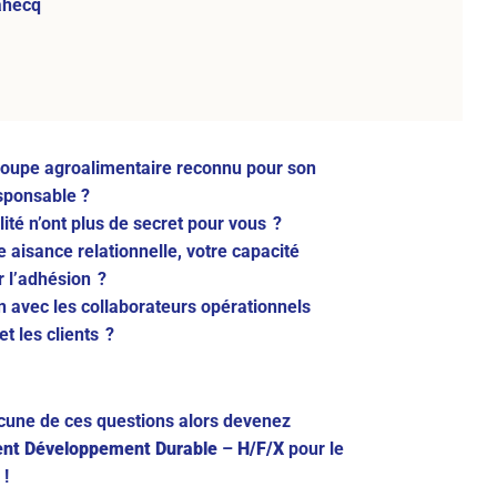
ahecq
roupe agroalimentaire reconnu pour son
esponsable ?
ité n’ont plus de secret pour vous ?
 aisance relationnelle, votre capacité
r l’adhésion ?
n avec les collaborateurs opérationnels
t les clients ?
acune de ces questions alors devenez
ent Développement Durable
–
H/F/X
pour le
 !