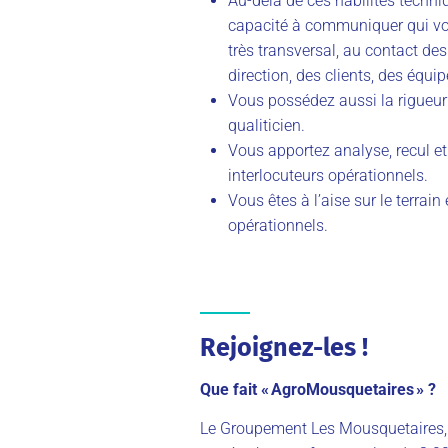
Au-delà de ces habilités techniq
capacité à communiquer qui vo
très transversal, au contact de
direction, des clients, des éq
Vous possédez aussi la rigueur 
qualiticien.
Vous apportez analyse, recul e
interlocuteurs opérationnels.
Vous êtes à l’aise sur le terrain 
opérationnels.
Rejoignez-les !
Qu
e fait
«
AgroMousquetaires
»
?
Le Groupement Les Mousquetaires, c