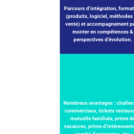
Parcours d’intégration, forma
(produits, logiciel, méthodes
vente) et accompagnement p
monter en compétences &
perspectives d’évolution.
Nombreux avantages : challe
commerciaux, tickets restaura
mutuelle familiale, prime d
vacances, prime d’intéressem
comité d’entreprise, etc.