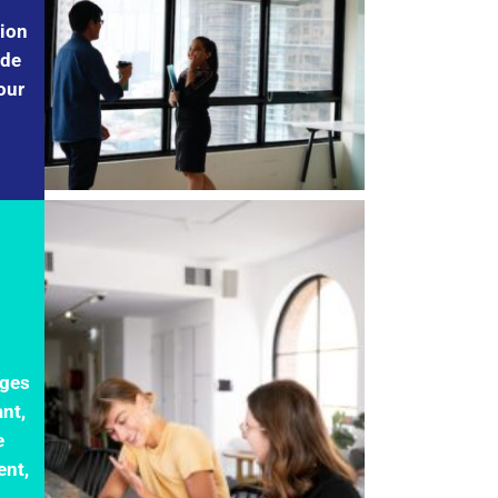
tion
 de
our
nges
nt,
e
ent,