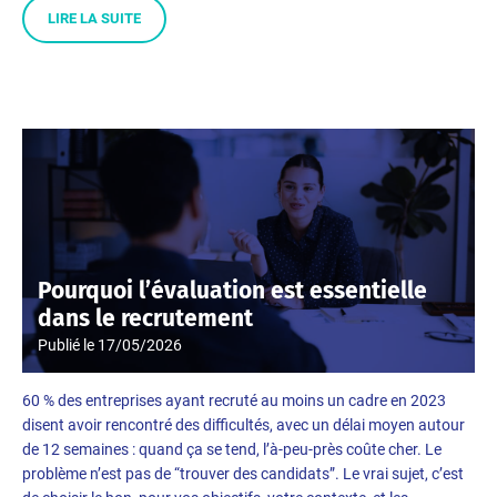
LIRE LA SUITE
Pourquoi l’évaluation est essentielle
dans le recrutement
Publié le
17/05/2026
60 % des entreprises ayant recruté au moins un cadre en 2023
disent avoir rencontré des difficultés, avec un délai moyen autour
de 12 semaines : quand ça se tend, l’à-peu-près coûte cher. Le
problème n’est pas de “trouver des candidats”. Le vrai sujet, c’est