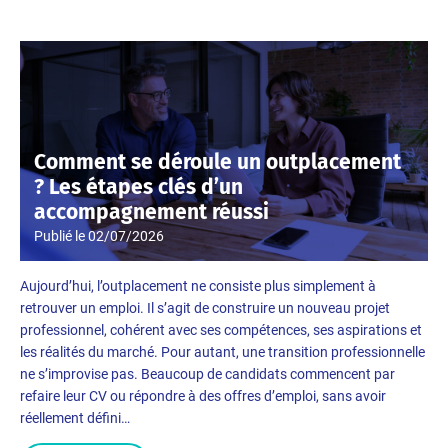
Comment se déroule un outplacement
? Les étapes clés d’un
accompagnement réussi
Publié le
02/07/2026
Aujourd’hui, l’outplacement ne consiste plus simplement à
retrouver un emploi. Il s’agit de construire un nouveau projet
professionnel, cohérent avec ses compétences, ses aspirations et
les réalités du marché. Pour autant, une transition professionnelle
ne s’improvise pas. Beaucoup de candidats commencent par
refaire leur CV ou répondre à des offres d’emploi, sans avoir
réellement défini…