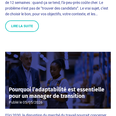
de 12 semaines : quand ça se tend, l’à-peu-près coûte cher. Le
problème n’est pas de “trouver des candidats”. Le vrai sujet, c’est
de choisir le bon, pour vos objectifs, votre contexte, et les…
LIRE LA SUITE
Pourquoi l’adaptabilité est essentielle
pour un manager de transition
Publié le
05/05/2026
D’ici 2030, la disruption du marché du travail pourrait concerner