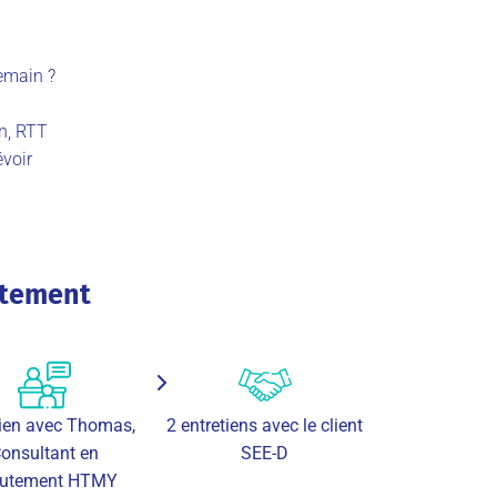
emain ?
on, RTT
voir
utement
tien avec Thomas,
2 entretiens avec le client
onsultant en
SEE-D
rutement HTMY