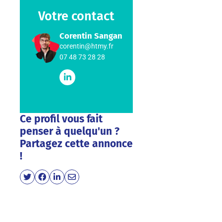
Votre contact
Corentin Sangan
corentin@htmy.fr
07 48 73 28 28
Ce profil vous fait
penser à quelqu'un ?
Partagez cette annonce
!