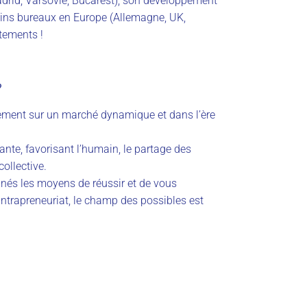
drid, Varsovie, Bucarest), son développement
ains bureaux en Europe (Allemagne, UK,
utements !
?
ement sur un marché dynamique et dans l’ère
nte, favorisant l’humain, le partage des
collective.
nés les moyens de réussir et de vous
l’intrapreneuriat, le champ des possibles est