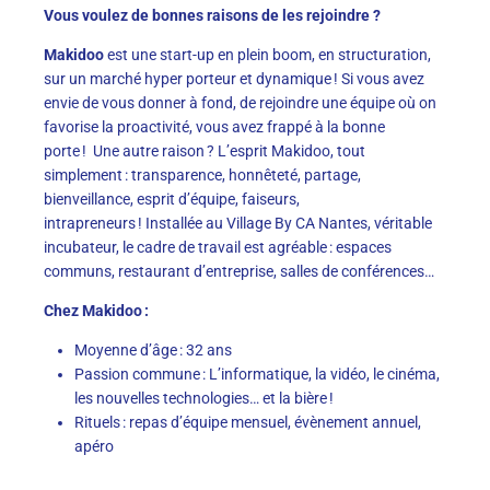
Vous voulez de bonnes raisons de les rejoindre ?
Makidoo
est une s
tart-up en plein boom
, en structuration
,
sur un marché hyper porteur
et
dynamique ! Si vous avez
envie de
vous donner à fond, de
rejoindre
une équipe
où on
favorise la proactivité, vous avez frappé à la bonne
porte !
Une autre raison ?
L’esprit Makidoo, tout
simplement :
t
ransparence, honnêteté, partage,
bienveillance, esprit d’équipe
, faiseurs,
intrapreneurs
!
Installée au Village By CA Nantes
, véritable
incubateur
, le cadre de travail est
agréable
: espaces
communs, restaurant d’entreprise, salles de conférences…
Chez
Makidoo
:
Moyenne d’âge : 3
2
ans
Passion commune :
L’informatique, la vidéo
, le cinéma
,
les nouvelles technologies…
et la bière !
Rituels : repas d’équipe mensuel, évènement annuel,
apéro