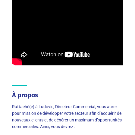
À propos
Rattaché(e) à
Ludovic
, Directeur Commercial, vous aurez
pour mission de
d
évelopper votre secteur
afin d’acquérir de
nouveaux clients
et
de
générer un maximum d’opportunités
commerciales. Ainsi, vous devrez
: