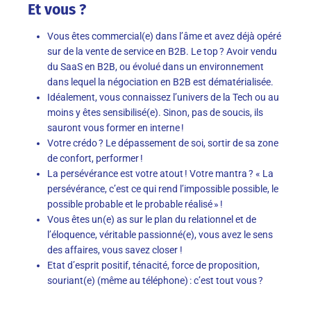
Et vous ?
Vous êtes commercial
(e)
dans l’âme
et avez déjà opéré
sur de la vente de service en B
2
B
. Le top ? Avoir vendu
du SaaS en B
2
B
, ou évolué dans un environnement
dans lequel la négociation en B2B est dématérialisée
.
Idéalement, vous connaissez l’univers
de la Tech
ou au
moins y êtes sensibilisé(e)
.
Sinon, pas de soucis, ils
sauront vous former en interne !
Votre crédo ? Le dépassement de soi, sortir de sa zone
de confort, performer !
L
a persévérance est votre atout
!
V
otre mantra
?
«
L
a
persévérance, c’est ce qui rend l’impossible possible, le
possible probable et le probable réalisé »
!
Vous êtes un(e) as sur le plan du relationnel
et de
l’éloquence
, véritable passionné(e), vous
avez le sens
des affaires, vous savez closer
!
Etat d’esprit positif
, t
é
nac
ité
,
force de proposition
,
souriant
(e)
(même au téléphone)
: c’est tout vous ?