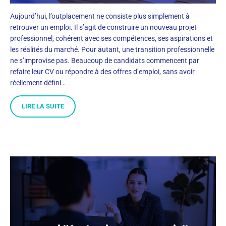
Aujourd’hui, l’outplacement ne consiste plus simplement à
retrouver un emploi. Il s’agit de construire un nouveau projet
professionnel, cohérent avec ses compétences, ses aspirations et
les réalités du marché. Pour autant, une transition professionnelle
ne s’improvise pas. Beaucoup de candidats commencent par
refaire leur CV ou répondre à des offres d’emploi, sans avoir
réellement défini…
LIRE LA SUITE