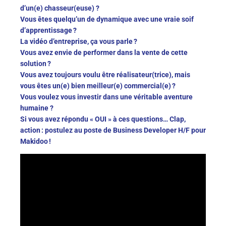
d’un
(e)
chasseur
(euse)
?
Vous êtes quelqu’un de dynamique avec une vraie soif
d’apprentissage ?
La vidéo d’entreprise, ça vous parle ?
Vous avez envie de performer dans la vente de cette
solution ?
Vous avez toujours voulu être réalisateur
(trice)
, mais
vous êtes
un
(e)
bien
meilleur
(e)
commercial
(e)
?
Vous voulez vous investir dans une véritable aventure
humaine ?
Si vous avez répondu « OUI » à ces questions
… Clap,
action : postulez au poste de Business Developer H/F pour
Makidoo !