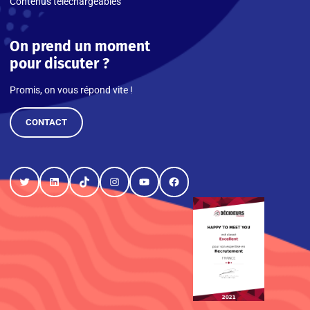
Contenus téléchargeables
On prend un moment
pour discuter ?
Promis, on vous répond vite !
CONTACT
Twitter
LinkedIn
TikTok
Instagram
YouTube
Facebook