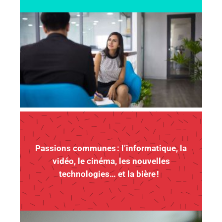
Passions communes : l
’informatique, la
vidéo
, le cinéma
, les nouvelles
technologies…
et la bière !