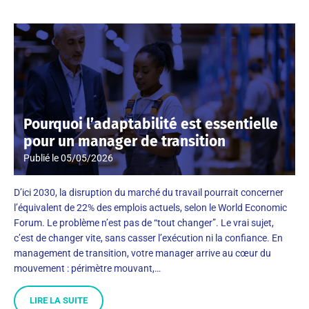
Pourquoi l’adaptabilité est essentielle
pour un manager de transition
Publié le
05/05/2026
D’ici 2030, la disruption du marché du travail pourrait concerner
l’équivalent de 22% des emplois actuels, selon le World Economic
Forum. Le problème n’est pas de “tout changer”. Le vrai sujet,
c’est de changer vite, sans casser l’exécution ni la confiance. En
management de transition, votre manager arrive au cœur du
mouvement : périmètre mouvant,…
LIRE LA SUITE