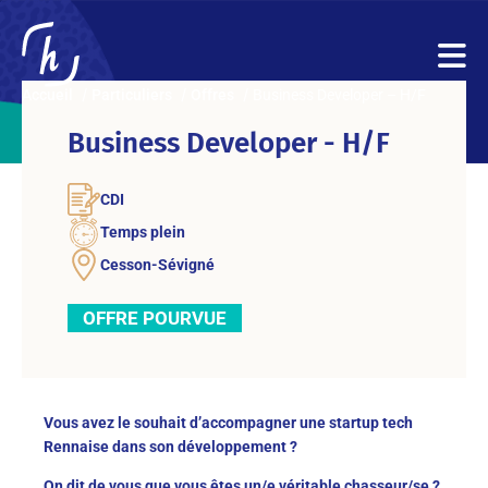
Accueil
Particuliers
Offres
Business Developer – H/F
Business Developer - H/F
CDI
Temps plein
Cesson-Sévigné
OFFRE POURVUE
Vous avez le souhait d’accompagner une startup tech
Rennaise dans son développement ?
On dit de vous que vous êtes un/e véritable chasseur/se ?