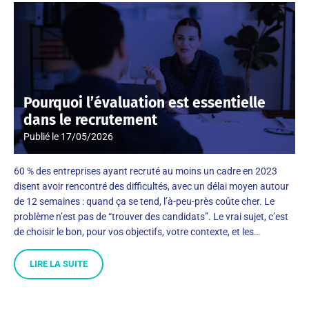
Pourquoi l’évaluation est essentielle
dans le recrutement
Publié le
17/05/2026
60 % des entreprises ayant recruté au moins un cadre en 2023
disent avoir rencontré des difficultés, avec un délai moyen autour
de 12 semaines : quand ça se tend, l’à-peu-près coûte cher. Le
problème n’est pas de “trouver des candidats”. Le vrai sujet, c’est
de choisir le bon, pour vos objectifs, votre contexte, et les…
LIRE LA SUITE