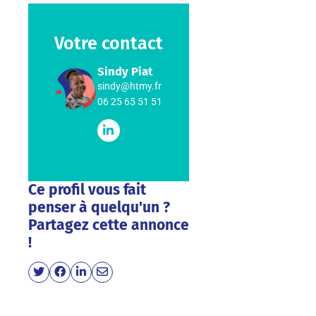
Votre contact
Sindy Piat
sindy@htmy.fr
06 25 65 51 51
Ce profil vous fait
penser à quelqu'un ?
Partagez cette annonce
!