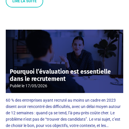
LIRE LA SUITE
Pourquoi l’évaluation est essentielle
dans le recrutement
Publié le
17/05/2026
60 % des entreprises ayant recruté au moins un cadre en 2023
disent avoir rencontré des difficultés, avec un délai moyen autour
de 12 semaines : quand ça se tend, l’à-peu-près coûte cher. Le
problème n’est pas de “trouver des candidats”. Le vrai sujet, c’est
de choisir le bon, pour vos objectifs, votre contexte, et les…