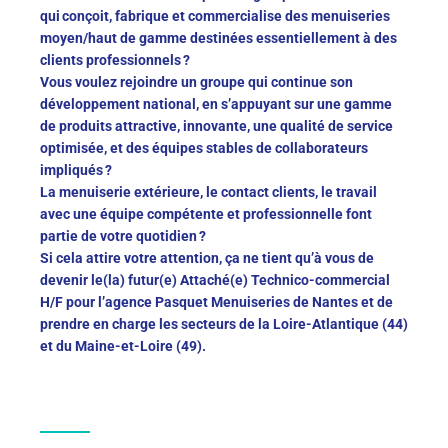
qui conçoit, fabrique et commercialise des menuiseries
moyen/haut de gamme destinées essentiellement à des
clients professionnels ?
Vous voulez rejoindre un groupe qui continue son
développement national, en s’appuyant sur une gamme
de produits attractive, innovante, une qualité de service
optimisée, et des équipes stables de collaborateurs
impliqués ?
La m
e
nuiserie extérieure, le contact clients, le travail
avec une équipe compétente et professionnelle
font
partie de
votre quotidien ?
Si cela attire votre attention, ça ne tient qu’à vous de
devenir le(la) futur(e) Attaché(e) Technico-commercial
H/F pour l’agence Pasquet Menuiseries d
e Nantes
et
de
prendre en charge
le
s
secteur
s de la Loire-Atlantique (44)
et du Maine-et-Loire (49).