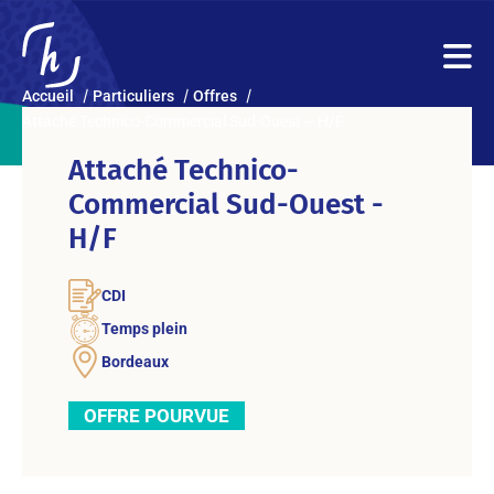
Accueil
Particuliers
Offres
Attaché Technico-Commercial Sud-Ouest – H/F
Attaché Technico-
Commercial Sud-Ouest -
H/F
CDI
Temps plein
Bordeaux
OFFRE POURVUE