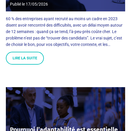
Publié le
17/05/2026
60 % des entreprises ayant recruté au moins un cadre en 2023
disent avoir rencontré des difficultés, avec un délai moyen autour
de 12 semaines : quand ça se tend, l’à-peu-près coûte cher. Le
problème n’est pas de “trouver des candidats”. Le vrai sujet, c’est
de choisir le bon, pour vos objectifs, votre contexte, et les…
LIRE LA SUITE
Pourquoi l’adaptabilité est essentielle