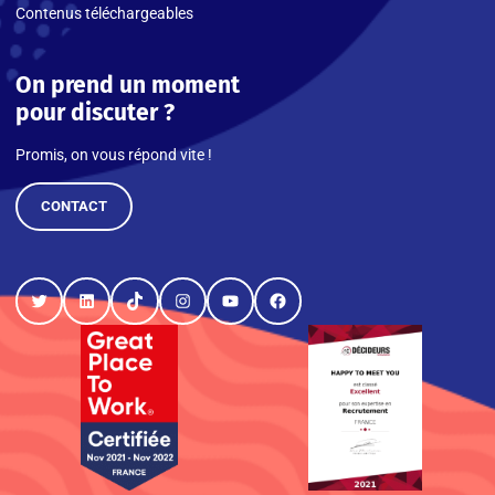
Contenus téléchargeables
On prend un moment
pour discuter ?
Promis, on vous répond vite !
CONTACT
Twitter
LinkedIn
TikTok
Instagram
YouTube
Facebook