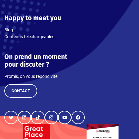
Happy to meet you
Blog
Contenus téléchargeables
On prend un moment
pour discuter ?
Promis, on vous répond vite !
CONTACT
Twitter
LinkedIn
TikTok
Instagram
YouTube
Facebook