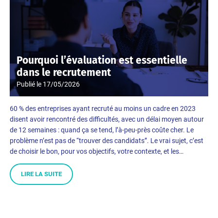
Pourquoi l’évaluation est essentielle
dans le recrutement
Publié le
17/05/2026
60 % des entreprises ayant recruté au moins un cadre en 2023
disent avoir rencontré des difficultés, avec un délai moyen autour
de 12 semaines : quand ça se tend, l’à-peu-près coûte cher. Le
problème n’est pas de “trouver des candidats”. Le vrai sujet, c’est
de choisir le bon, pour vos objectifs, votre contexte, et les…
LIRE LA SUITE