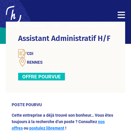
Accueil
Particuliers
Offres
Assistant Administratif H/F
Assistant Administratif H/F
CDI
RENNES
OFFRE POURVUE
POSTE POURVU
Cette entreprise a déjà trouvé son bonheur… Vous êtes
toujours à la recherche d’un poste ? Consultez
nos
offres
ou
postulez librement
!