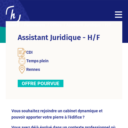
Accueil
Particuliers
Offres
Assistant Juridique – H/F
Assistant Juridique - H/F
CDI
Temps plein
Rennes
OFFRE POURVUE
Vous souhaitez rejoindre un cabinet dynamique et
pouvoir apporter votre pierre à l’édifice ?
Vous avez déjà évolué dans un contexte professionnel où