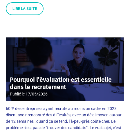
LIRE LA SUITE
Pourquoi l’évaluation est essentielle
dans le recrutement
Publié le
17/05/2026
60 % des entreprises ayant recruté au moins un cadre en 2023
disent avoir rencontré des difficultés, avec un délai moyen autour
de 12 semaines : quand ça se tend, l’à-peu-près coûte cher. Le
problème n’est pas de “trouver des candidats”. Le vrai sujet, c’est