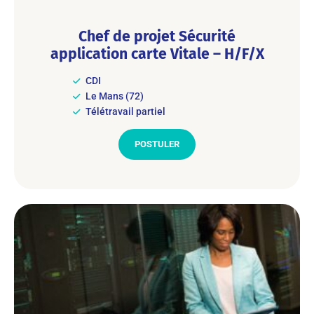
Chef de projet Sécurité
application carte Vitale – H/F/X
CDI
Le Mans (72)
Télétravail partiel
POSTULER