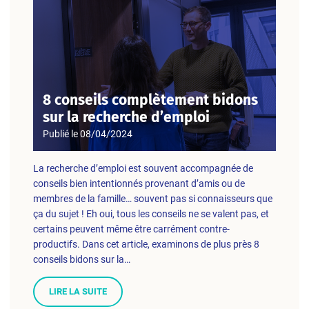
8 conseils complètement bidons
sur la recherche d’emploi
Publié le
08/04/2024
La recherche d’emploi est souvent accompagnée de
conseils bien intentionnés provenant d’amis ou de
membres de la famille… souvent pas si connaisseurs que
ça du sujet ! Eh oui, tous les conseils ne se valent pas, et
certains peuvent même être carrément contre-
productifs. Dans cet article, examinons de plus près 8
conseils bidons sur la…
LIRE LA SUITE