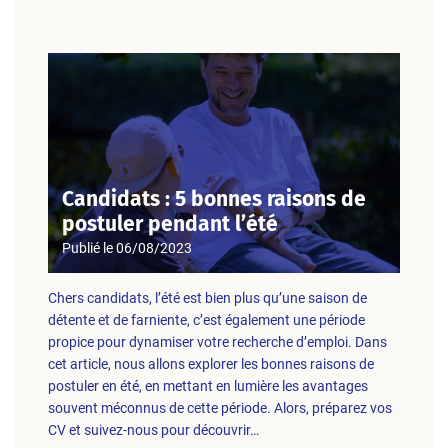
Candidats : 5 bonnes raisons de
postuler pendant l’été
Publié le
06/08/2023
Chers candidats, l’été est bien plus qu’une saison de
détente et de farniente, c’est également une période
propice pour dynamiser votre recherche d’emploi. Dans
cet article, nous allons explorer les bonnes raisons de
postuler en été, en mettant en lumière les avantages
souvent méconnus de cette période. Alors, préparez vos
CV et suivez-nous pour découvrir…