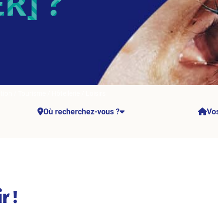
R] ?
ion / Tourisme / Hôtellerie / Loisirs
Où recherchez-vous ?
Vos
r !