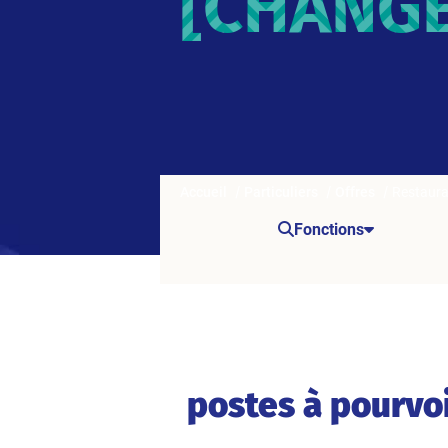
[CHANGE
Accueil
Particuliers
Offres
Restaurat
Fonctions
postes à pourvoi